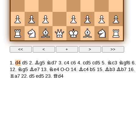
1.
d4
d5
2.
Bg5
Nd7
3.
c4
c6
4.
cd5
cd5
5.
Nc3
Ngf6
6
12.
Ng5
Be7
13.
Ne4
O-O
14.
Bc4
b5
15.
Bb3
Bb7
16.
Ra7
22.
d5
ed5
23.
Qd4